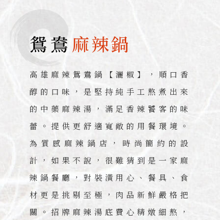
鴛鴦
麻辣鍋
高雄麻辣鴛鴦鍋【灑椒】，順口香
醇的口味，是堅持純手工熬煮出來
的中藥麻辣湯，滿足香辣饕客的味
蕾。提供更舒適寬敞的用餐環境。
為質感麻辣鍋店，時尚簡約的設
計，如果不說，很難猜到是一家麻
辣鍋餐廳，對裝潢用心、餐具、食
材更是挑剔至極，肉品新鮮嚴格把
關。招牌麻辣湯底費心精燉細熬，