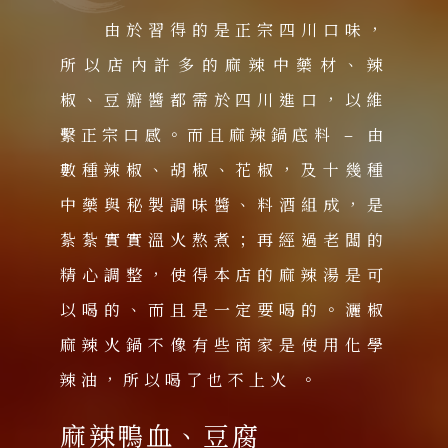
由於習得的是正宗四川口味，
所以店內許多的麻辣中藥材、辣
椒、豆瓣醬都需於四川進口，以維
繫正宗口感。而且麻辣鍋底料 – 由
數種辣椒、胡椒、花椒，及十幾種
中藥與秘製調味醬、料酒組成，是
紮紮實實溫火熬煮；再經過老闆的
精心調整，使得本店的麻辣湯是可
以喝的、而且是一定要喝的。灑椒
麻辣火鍋不像有些商家是使用化學
辣油，所以喝了也不上火 。
麻辣鴨血、豆腐