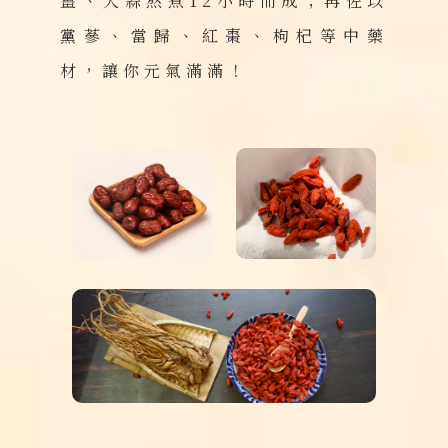
薑、大蒜熬煮12小時而成；再佐以
黨蔘、當歸、紅棗、枸杞等中藥
材，讓你元氣滿滿！