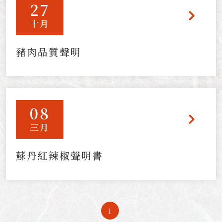
27
十月
豬肉品質聲明
08
三月
蘇丹紅辣椒聲明書
1