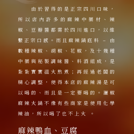
由於習得的是正宗四川口味，
所以店內許多的麻辣中藥材、辣
椒、豆瓣醬都需於四川進口，以維
繫正宗口感。而且麻辣鍋底料 – 由
數種辣椒、胡椒、花椒，及十幾種
中藥與秘製調味醬、料酒組成，是
紮紮實實溫火熬煮；再經過老闆的
精心調整，使得本店的麻辣湯是可
以喝的、而且是一定要喝的。灑椒
麻辣火鍋不像有些商家是使用化學
辣油，所以喝了也不上火 。
麻辣鴨血、豆腐