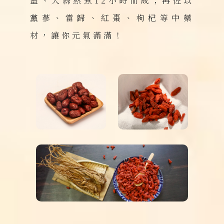
薑、大蒜熬煮12小時而成；再佐以
黨蔘、當歸、紅棗、枸杞等中藥
材，讓你元氣滿滿！