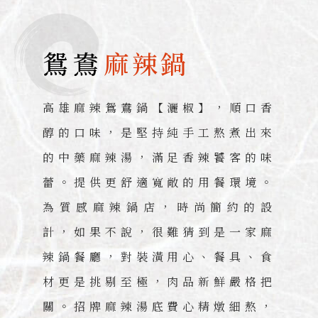
鴛鴦
麻辣鍋
高雄麻辣鴛鴦鍋【灑椒】，順口香
醇的口味，是堅持純手工熬煮出來
的中藥麻辣湯，滿足香辣饕客的味
蕾。提供更舒適寬敞的用餐環境。
為質感麻辣鍋店，時尚簡約的設
計，如果不說，很難猜到是一家麻
辣鍋餐廳，對裝潢用心、餐具、食
材更是挑剔至極，肉品新鮮嚴格把
關。招牌麻辣湯底費心精燉細熬，