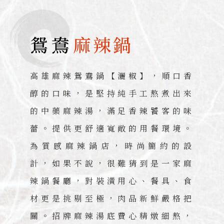
鴛鴦
麻辣鍋
高雄麻辣鴛鴦鍋【灑椒】，順口香
醇的口味，是堅持純手工熬煮出來
的中藥麻辣湯，滿足香辣饕客的味
蕾。提供更舒適寬敞的用餐環境。
為質感麻辣鍋店，時尚簡約的設
計，如果不說，很難猜到是一家麻
辣鍋餐廳，對裝潢用心、餐具、食
材更是挑剔至極，肉品新鮮嚴格把
關。招牌麻辣湯底費心精燉細熬，