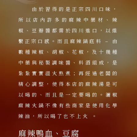
由於習得的是正宗四川口味，
所以店內許多的麻辣中藥材、辣
椒、豆瓣醬都需於四川進口，以維
繫正宗口感。而且麻辣鍋底料 – 由
數種辣椒、胡椒、花椒，及十幾種
中藥與秘製調味醬、料酒組成，是
紮紮實實溫火熬煮；再經過老闆的
精心調整，使得本店的麻辣湯是可
以喝的、而且是一定要喝的。灑椒
麻辣火鍋不像有些商家是使用化學
辣油，所以喝了也不上火 。
麻辣鴨血、豆腐