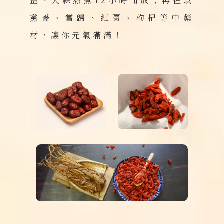
薑、大蒜熬煮12小時而成；再佐以
黨蔘、當歸、紅棗、枸杞等中藥
材，讓你元氣滿滿！