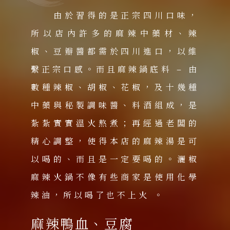
由於習得的是正宗四川口味，
所以店內許多的麻辣中藥材、辣
椒、豆瓣醬都需於四川進口，以維
繫正宗口感。而且麻辣鍋底料 – 由
數種辣椒、胡椒、花椒，及十幾種
中藥與秘製調味醬、料酒組成，是
紮紮實實溫火熬煮；再經過老闆的
精心調整，使得本店的麻辣湯是可
以喝的、而且是一定要喝的。灑椒
麻辣火鍋不像有些商家是使用化學
辣油，所以喝了也不上火 。
麻辣鴨血、豆腐