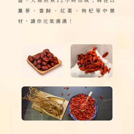
薑、大蒜熬煮12小時而成；再佐以
黨蔘、當歸、紅棗、枸杞等中藥
材，讓你元氣滿滿！