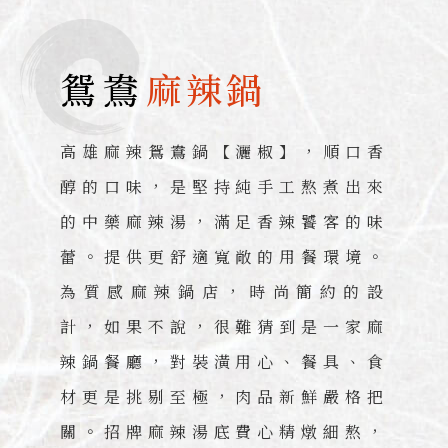
鴛鴦
麻辣鍋
高雄麻辣鴛鴦鍋【灑椒】，順口香
醇的口味，是堅持純手工熬煮出來
的中藥麻辣湯，滿足香辣饕客的味
蕾。提供更舒適寬敞的用餐環境。
為質感麻辣鍋店，時尚簡約的設
計，如果不說，很難猜到是一家麻
辣鍋餐廳，對裝潢用心、餐具、食
材更是挑剔至極，肉品新鮮嚴格把
關。招牌麻辣湯底費心精燉細熬，