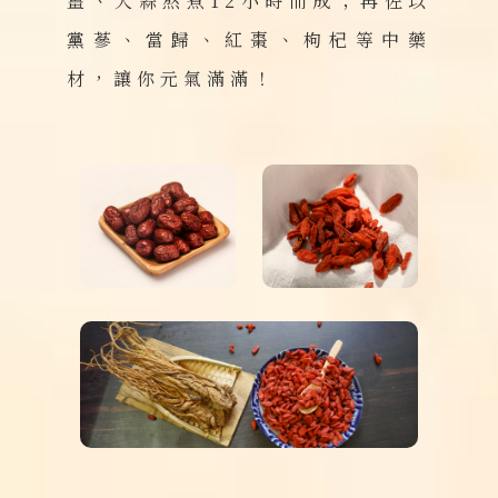
薑、大蒜熬煮12小時而成；再佐以
黨蔘、當歸、紅棗、枸杞等中藥
材，讓你元氣滿滿！