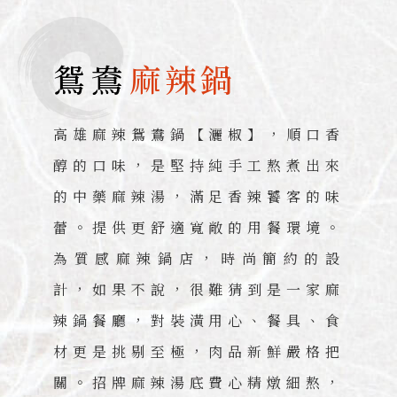
鴛鴦
麻辣鍋
高雄麻辣鴛鴦鍋【灑椒】，順口香
醇的口味，是堅持純手工熬煮出來
的中藥麻辣湯，滿足香辣饕客的味
蕾。提供更舒適寬敞的用餐環境。
為質感麻辣鍋店，時尚簡約的設
計，如果不說，很難猜到是一家麻
辣鍋餐廳，對裝潢用心、餐具、食
材更是挑剔至極，肉品新鮮嚴格把
關。招牌麻辣湯底費心精燉細熬，