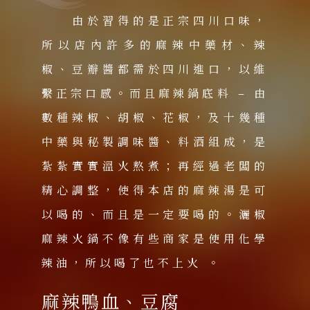
由於習得的是正宗四川口味，
所以店內許多的麻辣中藥材、辣
椒、豆瓣醬都需於四川進口，以維
繫正宗口感。而且麻辣鍋底料 – 由
數種辣椒、胡椒、花椒，及十幾種
中藥與秘製調味醬、料酒組成，是
紮紮實實溫火熬煮；再經過老闆的
精心調整，使得本店的麻辣湯是可
以喝的、而且是一定要喝的。灑椒
麻辣火鍋不像有些商家是使用化學
辣油，所以喝了也不上火 。
麻辣鴨血、豆腐