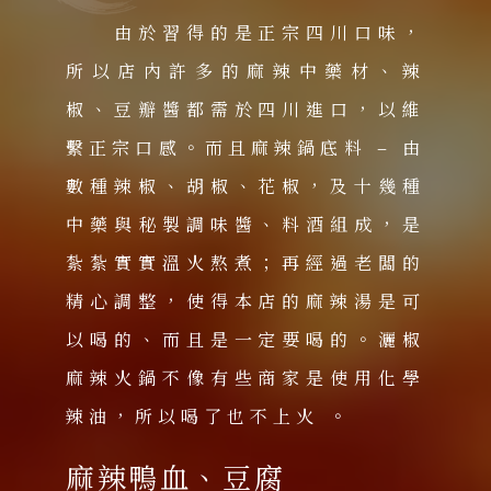
由於習得的是正宗四川口味，
所以店內許多的麻辣中藥材、辣
椒、豆瓣醬都需於四川進口，以維
繫正宗口感。而且麻辣鍋底料 – 由
數種辣椒、胡椒、花椒，及十幾種
中藥與秘製調味醬、料酒組成，是
紮紮實實溫火熬煮；再經過老闆的
精心調整，使得本店的麻辣湯是可
以喝的、而且是一定要喝的。灑椒
麻辣火鍋不像有些商家是使用化學
辣油，所以喝了也不上火 。
麻辣鴨血、豆腐