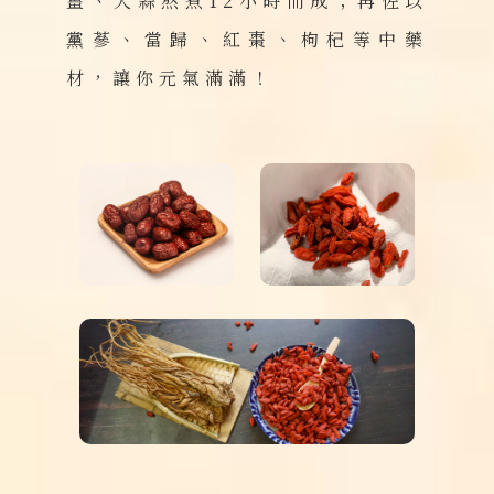
薑、大蒜熬煮12小時而成；再佐以
黨蔘、當歸、紅棗、枸杞等中藥
材，讓你元氣滿滿！