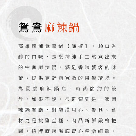
鴛鴦
麻辣鍋
高雄麻辣鴛鴦鍋【灑椒】，順口香
醇的口味，是堅持純手工熬煮出來
的中藥麻辣湯，滿足香辣饕客的味
蕾。提供更舒適寬敞的用餐環境。
為質感麻辣鍋店，時尚簡約的設
計，如果不說，很難猜到是一家麻
辣鍋餐廳，對裝潢用心、餐具、食
材更是挑剔至極，肉品新鮮嚴格把
關。招牌麻辣湯底費心精燉細熬，