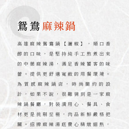
鴛鴦
麻辣鍋
高雄麻辣鴛鴦鍋【灑椒】，順口香
醇的口味，是堅持純手工熬煮出來
的中藥麻辣湯，滿足香辣饕客的味
蕾。提供更舒適寬敞的用餐環境。
為質感麻辣鍋店，時尚簡約的設
計，如果不說，很難猜到是一家麻
辣鍋餐廳，對裝潢用心、餐具、食
材更是挑剔至極，肉品新鮮嚴格把
關。招牌麻辣湯底費心精燉細熬，