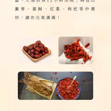
薑、大蒜熬煮12小時而成；再佐以
黨蔘、當歸、紅棗、枸杞等中藥
材，讓你元氣滿滿！