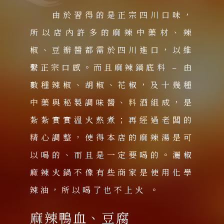
由於習得的是正宗四川口味，
所以店內許多的麻辣中藥材、辣
椒、豆瓣醬都需於四川進口，以維
繫正宗口感。而且麻辣鍋底料 – 由
數種辣椒、胡椒、花椒，及十幾種
中藥與秘製調味醬、料酒組成，是
紮紮實實溫火熬煮；再經過老闆的
精心調整，使得本店的麻辣湯是可
以喝的、而且是一定要喝的。灑椒
麻辣火鍋不像有些商家是使用化學
辣油，所以喝了也不上火 。
麻辣鴨血、豆腐