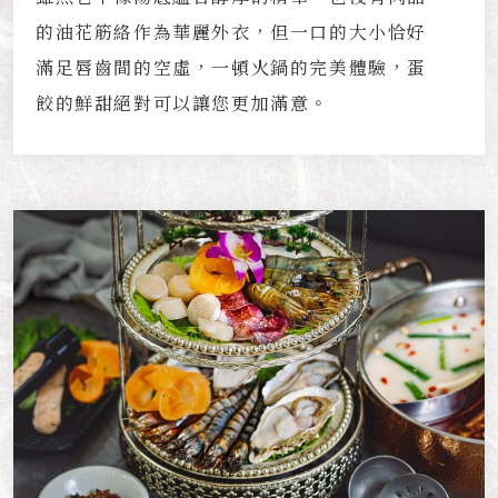
的油花筋絡作為華麗外衣，但一口的大小恰好
滿足唇齒間的空虛，一頓火鍋的完美體驗，蛋
餃的鮮甜絕對可以讓您更加滿意。