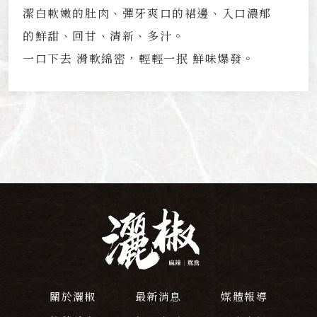
潔白軟嫩的肚肉、彈牙爽口的裙邊、入口濃郁
的鮮甜、回甘、清新、多汁。
一口下去 滑軟綿密，輕輕一抿 鮮味爆發。
關於灑椒
最新消息
媒體報導