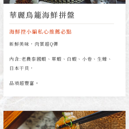
華麗鳥籠海鮮拼盤
海鮮控小編私心推薦必點
新鮮美味，肉質超Q彈
內含:老農泰國蝦、草蝦、白蝦、小卷、生蠔、
日本干貝，
品項超豐富。