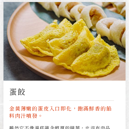
蛋餃
金黃薄嫩的蛋皮入口即化，飽滿鮮香的餡
料肉汁噴發。
雖然它不像湯底蘊含醇厚的精華，也沒有肉品