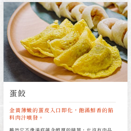
蛋餃
金黃薄嫩的蛋皮入口即化，飽滿鮮香的餡
料肉汁噴發。
雖然它不像湯底蘊含醇厚的精華，也沒有肉品