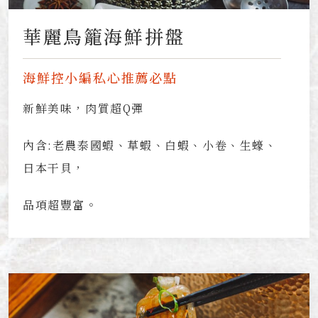
華麗鳥籠海鮮拼盤
海鮮控小編私心推薦必點
新鮮美味，肉質超Q彈
內含:老農泰國蝦、草蝦、白蝦、小卷、生蠔、
日本干貝，
品項超豐富。