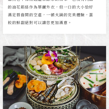
的油花筋絡作為華麗外衣，但一口的大小恰好
滿足唇齒間的空虛，一頓火鍋的完美體驗，蛋
餃的鮮甜絕對可以讓您更加滿意。