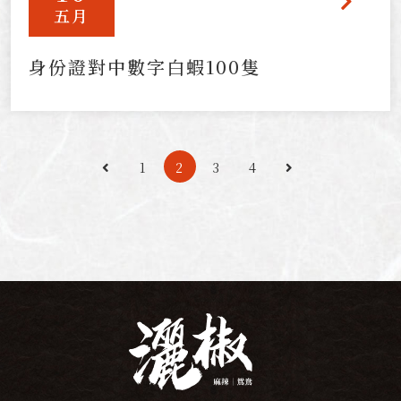
五月
身份證對中數字白蝦100隻
1
2
3
4