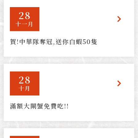
28
十一月
賀!中華隊奪冠,送你白蝦50隻
28
十月
滿額大閘蟹免費吃!!